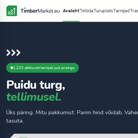
Avaleht
Tellida
Turuplats
Tarnijad
Tra
1,233 aktiivset tarnijat just praegu
Puidu turg,
tellimusel.
Üks päring. Mitu pakkumist. Parim hind võidab. Vahe
tasuta.