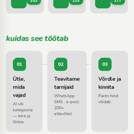
302
215
177
Kasvav mets · Raielangid · Võsa
Metsaveoteenused · Puistematerjali vedu 
Briketid · Puu
kuidas see töötab
01
02
03
Ütle,
Teavitame
Võrdle ja
mida
tarnijaid
kinnita
vajad
WhatsApp ·
Parim hind
SMS · e-post.
võidab.
AI või
200+
kategooria
ettevõtet.
— kiire ja
lihtne.