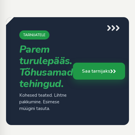
TARNIJATELE
Parem
turulepääs.
Tõhusamad
Saa tarnijaks
tehingud.
Kohesed teated. Lihtne
pakkumine. Esimese
müügini tasuta.