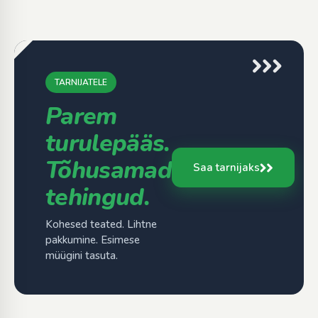
TARNIJATELE
Parem
turulepääs.
Tõhusamad
Saa tarnijaks
tehingud.
Kohesed teated. Lihtne
pakkumine. Esimese
müügini tasuta.