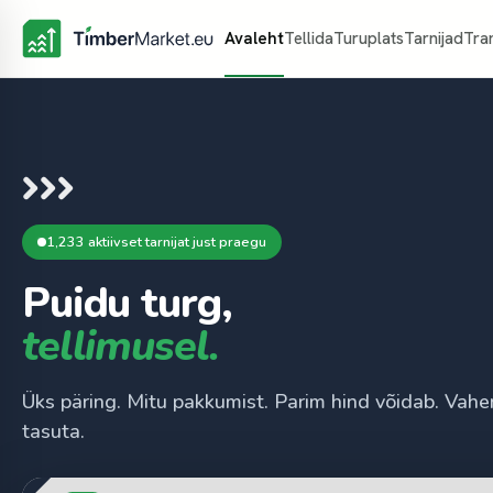
Avaleht
Tellida
Turuplats
Tarnijad
Tra
1,233 aktiivset tarnijat just praegu
Puidu turg,
tellimusel.
Üks päring. Mitu pakkumist. Parim hind võidab. Vahe
tasuta.