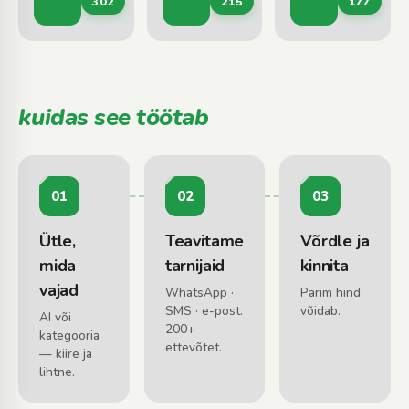
302
215
177
Kasvav mets · Raielangid · Võsa
Metsaveoteenused · Puistematerjali vedu 
Briketid · Puu
kuidas see töötab
01
02
03
Ütle,
Teavitame
Võrdle ja
mida
tarnijaid
kinnita
vajad
WhatsApp ·
Parim hind
SMS · e-post.
võidab.
AI või
200+
kategooria
ettevõtet.
— kiire ja
lihtne.