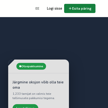
Logi sisse
Esita päring
EE
Otsepakkumine
Järgmine oksjon võib olla teie
oma
1,233 tarnijat on valmis teie
tellimusele pakkumisi tegema.