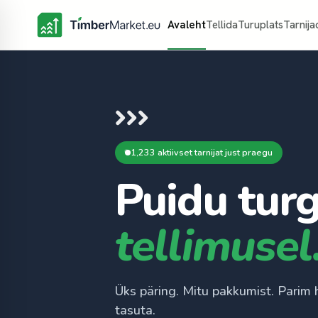
Avaleht
Tellida
Turuplats
Tarnija
1,233 aktiivset tarnijat just praegu
Puidu turg
tellimusel
Üks päring. Mitu pakkumist. Parim 
tasuta.