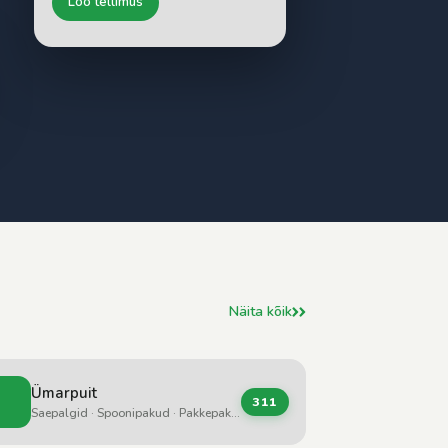
Loo tellimus
Näita kõik
Ümarpuit
311
Saepalgid · Spoonipakud · Pakkepakud