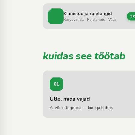
Kinnistud ja raielangid
3
Kasvav mets · Raielangid · Võsa
kuidas see töötab
01
Ütle, mida vajad
AI või kategooria — kiire ja lihtne.