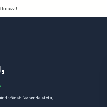
d
Transport
,
.
hind võidab. Vahendajateta,