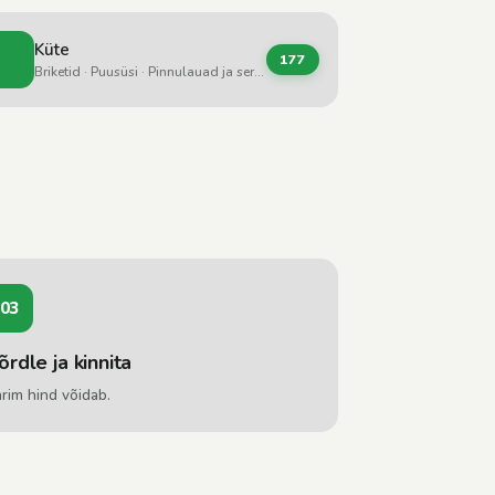
Küte
177
Briketid · Puusüsi · Pinnulauad ja servad
03
õrdle ja kinnita
rim hind võidab.