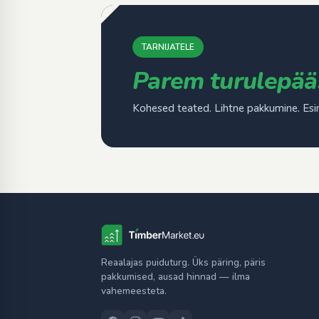
TARNIJATELE
Parem turulepää
Kohesed teated. Lihtne pakkumine. Esi
Reaalajas puiduturg. Üks päring, päris
pakkumised, ausad hinnad — ilma
vahemeesteta.