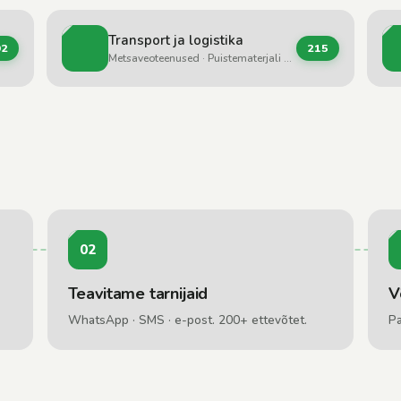
Transport ja logistika
02
215
Metsaveoteenused · Puistematerjali vedu · Treileri / veduki teenused
02
Teavitame tarnijaid
V
WhatsApp · SMS · e-post. 200+ ettevõtet.
Pa