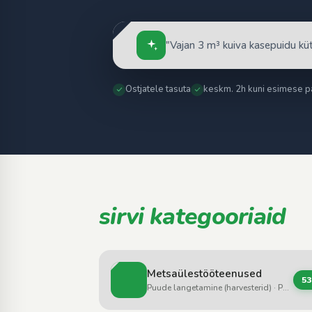
Ostjatele tasuta
keskm. 2h kuni esimese p
sirvi kategooriaid
Metsaülestööteenused
5
Puude langetamine (harvesterid) · Puude langetamine (saemehed, kettsaed) · Kokkuvedu / väljavedu (forvarderid)