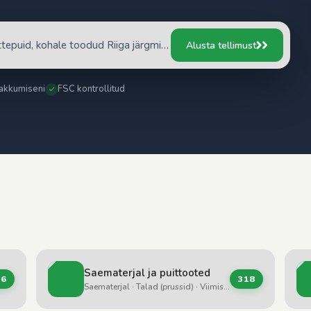
"Vajan 3 m³ kuiva kasepuidu küttepuid, kohale toodud Riiga järgmisel nädalal"
Alusta tellimust
akkumiseni
FSC kontrollitud
Saematerjal ja puittooted
36
318
Saematerjal · Talad (prussid) · Viimistluslauad