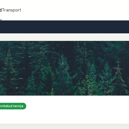
d
Transport
nnitatud tarnija