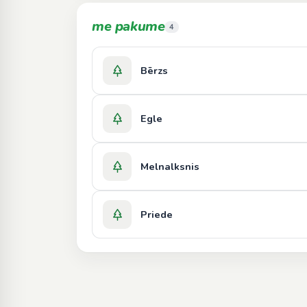
me pakume
4
Bērzs
Egle
Melnalksnis
Priede