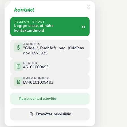
kontakt
TELEFON · E-POST
Logige sisse, et näha
kontaktandmeid
AADRESS
"Grigaļi", Rudbāržu pag., Kuldīgas
nov., LV-3325
REG. NR.
46101009493
KMKR NUMBER
LV46101009493
Registreeritud ettevõte
Ettevõtte rekvisiidid