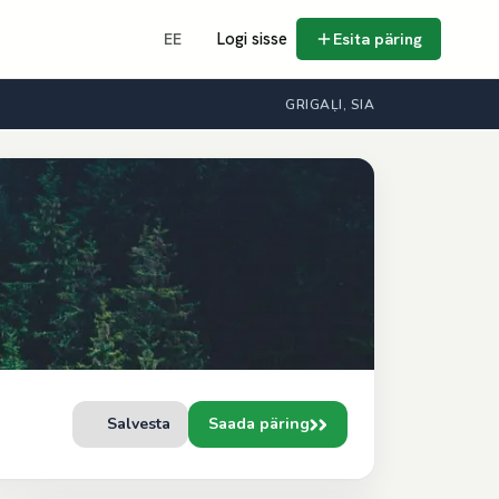
Logi sisse
Esita päring
EE
GRIGAĻI, SIA
Salvesta
Saada päring