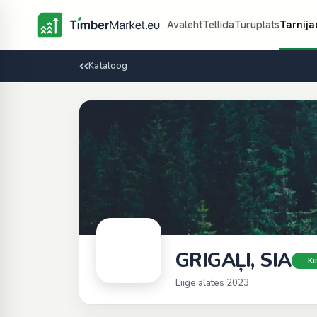
Avaleht
Tellida
Turuplats
Tarnija
Kataloog
GRIGAĻI, SIA
Ki
Liige alates 2023