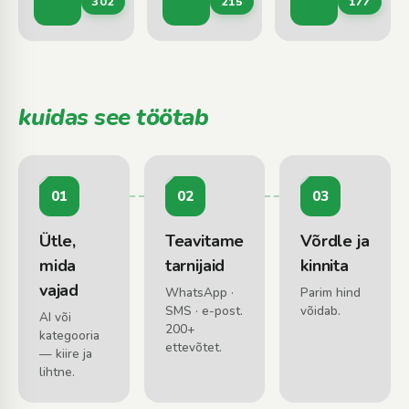
302
215
177
Kasvav mets · Raielangid · Võsa
Metsaveoteenused · Puistematerjali vedu 
Briketid · Puu
kuidas see töötab
01
02
03
Ütle,
Teavitame
Võrdle ja
mida
tarnijaid
kinnita
vajad
WhatsApp ·
Parim hind
SMS · e-post.
võidab.
AI või
200+
kategooria
ettevõtet.
— kiire ja
lihtne.