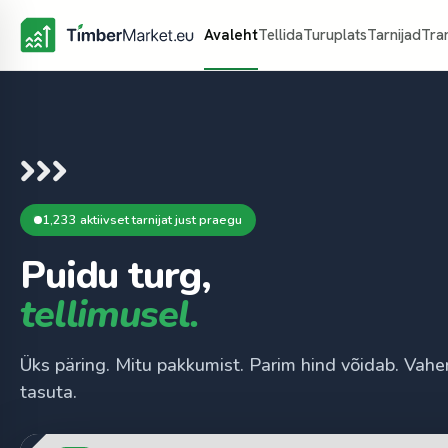
Avaleht
Tellida
Turuplats
Tarnijad
Tra
1,233 aktiivset tarnijat just praegu
Puidu turg,
tellimusel.
Üks päring. Mitu pakkumist. Parim hind võidab. Vahe
tasuta.