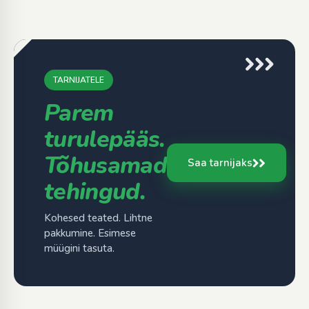
TARNIJATELE
Parem
turulepääs.
Tõhusamad
Saa tarnijaks
tehingud.
Kohesed teated. Lihtne
pakkumine. Esimese
müügini tasuta.