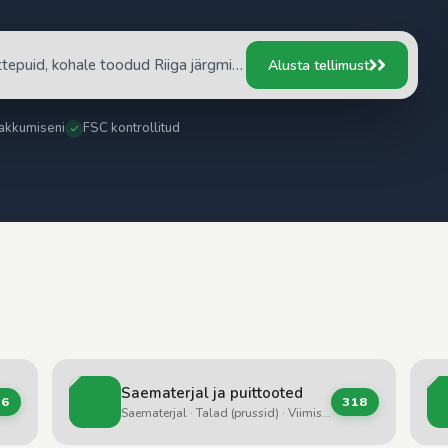
"Vajan 3 m³ kuiva kasepuidu küttepuid, kohale toodud Riiga järgmisel nädalal"
Alusta tellimust
akkumiseni
FSC kontrollitud
Saematerjal ja puittooted
36
318
Saematerjal · Talad (prussid) · Viimistluslauad