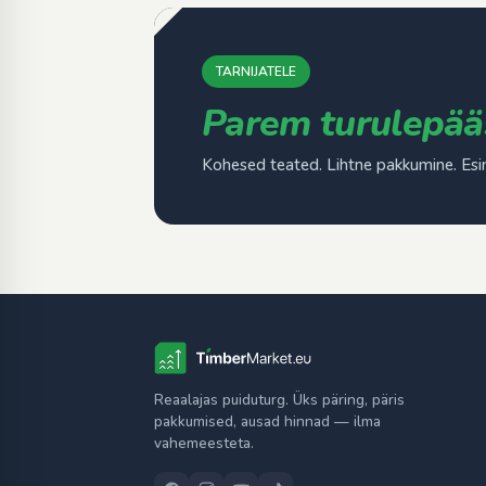
TARNIJATELE
Parem turulepää
Kohesed teated. Lihtne pakkumine. Esi
Reaalajas puiduturg. Üks päring, päris
pakkumised, ausad hinnad — ilma
vahemeesteta.