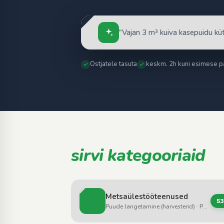
Ostjatele tasuta
keskm. 2h kuni esimese p
sirvi kategooriaid
Metsaülestööteenused
5
Puude langetamine (harvesterid) · Puude langetamine (saemehed, kettsaed) · Kokkuvedu / väljavedu (forvarderid)