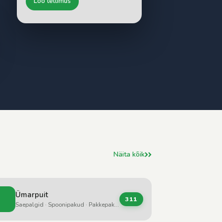
Loo tellimus
Näita kõik
Ümarpuit
311
Saepalgid · Spoonipakud · Pakkepakud