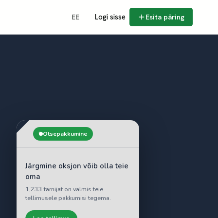
Logi sisse
Esita päring
EE
Otsepakkumine
Järgmine oksjon võib olla teie
oma
1,233 tarnijat on valmis teie
tellimusele pakkumisi tegema.