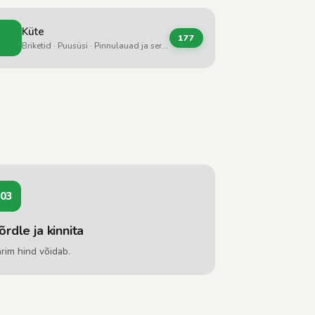
Küte
177
Briketid · Puusüsi · Pinnulauad ja servad
03
õrdle ja kinnita
rim hind võidab.