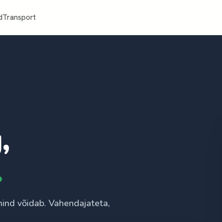
d
Transport
,
.
hind võidab. Vahendajateta,