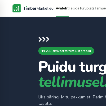
Avaleht
Tellida
Turuplats
Tarnija
1,233 aktiivset tarnijat just praegu
Puidu turg
tellimusel
Üks päring. Mitu pakkumist. Parim 
tasuta.