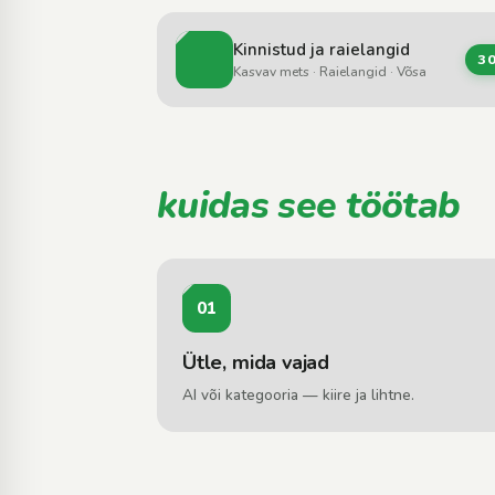
Kinnistud ja raielangid
3
Kasvav mets · Raielangid · Võsa
kuidas see töötab
01
Ütle, mida vajad
AI või kategooria — kiire ja lihtne.