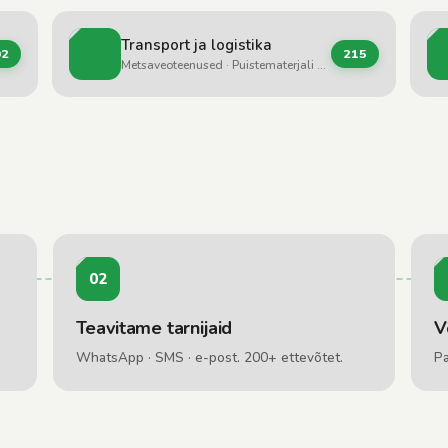
Transport ja logistika
02
215
Metsaveoteenused · Puistematerjali vedu · Treileri / veduki teenused
02
Teavitame tarnijaid
V
WhatsApp · SMS · e-post. 200+ ettevõtet.
Pa