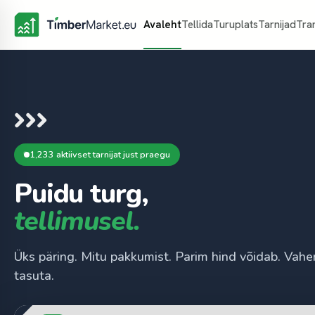
Avaleht
Tellida
Turuplats
Tarnijad
Tra
1,233 aktiivset tarnijat just praegu
Puidu turg,
tellimusel.
Üks päring. Mitu pakkumist. Parim hind võidab. Vahe
tasuta.