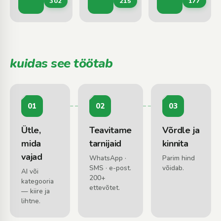
302
215
177
Kasvav mets · Raielangid · Võsa
Metsaveoteenused · Puistematerjali vedu 
Briketid · Puu
kuidas see töötab
01
02
03
Ütle,
Teavitame
Võrdle ja
mida
tarnijaid
kinnita
vajad
WhatsApp ·
Parim hind
SMS · e-post.
võidab.
AI või
200+
kategooria
ettevõtet.
— kiire ja
lihtne.