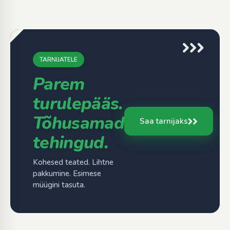
TARNIJATELE
Parem
turulepääs.
Tõhusamad
Saa tarnijaks
tehingud.
Kohesed teated. Lihtne
pakkumine. Esimese
müügini tasuta.