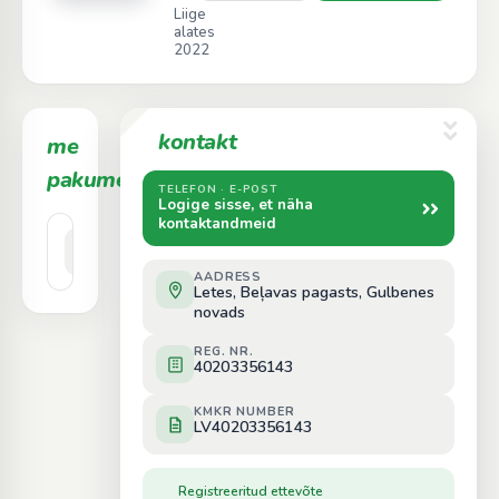
Liige
alates
2022
kontakt
me
1
pakume
TELEFON · E-POST
Logige sisse, et näha
kontaktandmeid
Bērzs
Hind päringu alusel
AADRESS
Letes, Beļavas pagasts, Gulbenes
novads
REG. NR.
40203356143
KMKR NUMBER
LV40203356143
Registreeritud ettevõte