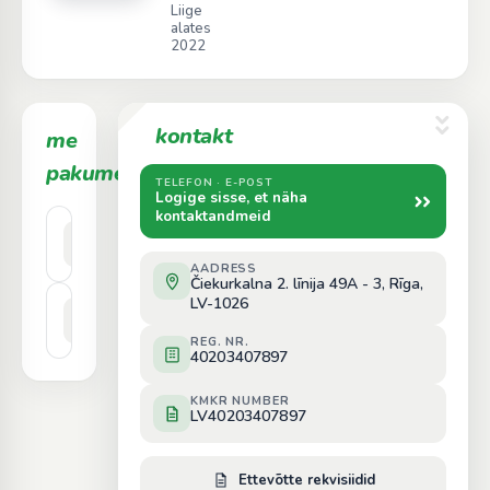
Liige
alates
2022
kontakt
me
2
pakume
TELEFON · E-POST
Logige sisse, et näha
kontaktandmeid
Kokskaidu
Hind päringu alusel
briketes
AADRESS
Čiekurkalna 2. līnija 49A - 3, Rīga,
LV-1026
Kokskaidu
Hind päringu alusel
granulas
REG. NR.
40203407897
KMKR NUMBER
LV40203407897
Ettevõtte rekvisiidid