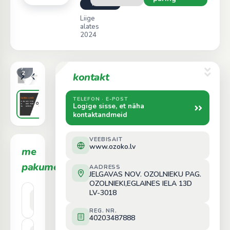
Premium
Liige
alates
2024
1
/
2
kontakt
TELEFON · E-POST
Logige sisse, et näha
kontaktandmeid
VEEBISAIT
www.ozoko.lv
me
15
pakume
AADRESS
JELGAVAS NOV. OZOLNIEKU PAG.
OZOLNIEKI,EGLAINES IELA 13D
LV-3018
Apdares
Hind päringu alusel
dēļi
REG. NR.
40203487888