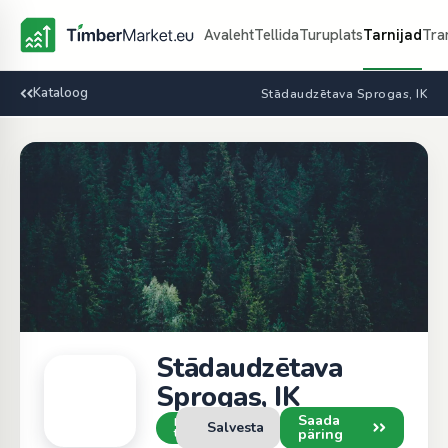
Avaleht
Tellida
Turuplats
Tarnijad
Tra
Kataloog
Stādaudzētava Sprogas, IK
Stādaudzētava
Sprogas, IK
Saada
Kinnitatud
Salvesta
päring
tarnija