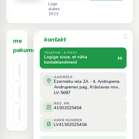
Liige
alates
2023
kontakt
me
3
pakume
TELEFON · E-POST
Logige sisse, et näha
kontaktandmeid
Bērzs
Hind päringu alusel
AADRESS
Ezernieku iela 2A - 4, Andrupene,
Andrupenes pag., Krāslavas nov.,
Egle
Hind päringu alusel
LV-5687
REG. NR.
41502025404
Melnalksnis
Hind päringu alusel
KMKR NUMBER
LV41502025404