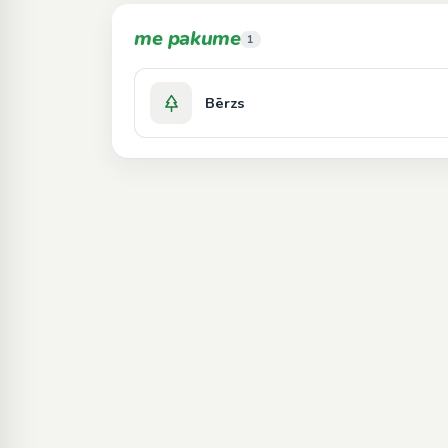
me pakume
1
Bērzs