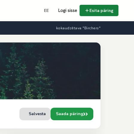
Logi sisse
Esita päring
EE
kokaudzētava "Birchers"
Salvesta
Saada päring