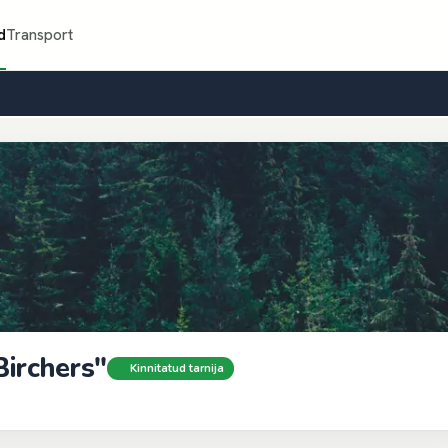
d
Transport
irchers"
Kinnitatud tarnija