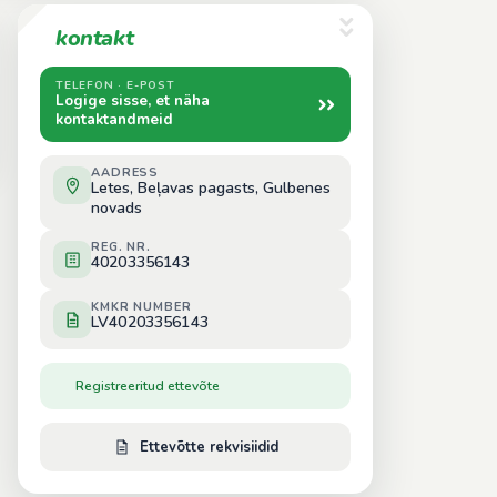
kontakt
TELEFON · E-POST
Logige sisse, et näha
kontaktandmeid
AADRESS
Letes, Beļavas pagasts, Gulbenes
novads
REG. NR.
40203356143
KMKR NUMBER
LV40203356143
Registreeritud ettevõte
Ettevõtte rekvisiidid