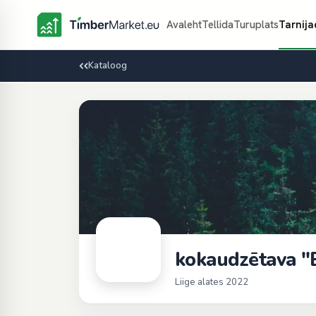
Avaleht
Tellida
Turuplats
Tarnija
Kataloog
kokaudzētava "B
Liige alates 2022