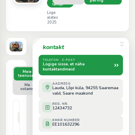
päring
Kinnitatud
tarnija
Liige
alates
2025
kontakt
TELEFON · E-POST
Logige sisse, et näha
kontaktandmeid
Meie
4
teenused
AADRESS
Me
2
Lauda, Lõpi küla, 94255 Saaremaa
ostame
vald, Saare maakond
REG. NR.
Koku
12434732
pievešana,
izvešana
Hind päringu alusel
KMKR NUMBER
(forvarders,
EE101632296
traktors)