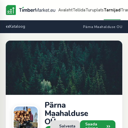
Avaleht
Tellida
Turuplats
Tarnijad
Tra
Kataloog
Pärna Maahalduse OÜ
Pärna
Maahalduse
OÜ
Saada
Salvesta